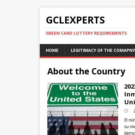
GCLEXPERTS
GREEN CARD LOTTERY REQUIREMENTS
HOME
LEGITIMACY OF THE COMAPNY
About the Country
202
Inm
Uni
El nú
su ni
demog