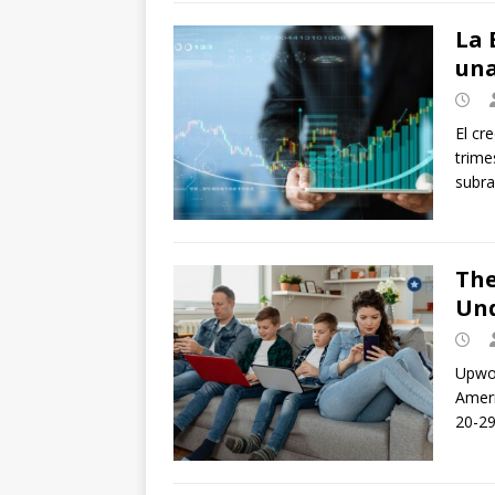
La 
una
El cr
trime
subra
The
Und
Upwor
Ameri
20-29