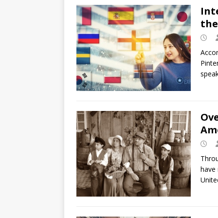
Int
the
Accor
Pinte
speak
Ove
Ame
Throu
have 
Unite