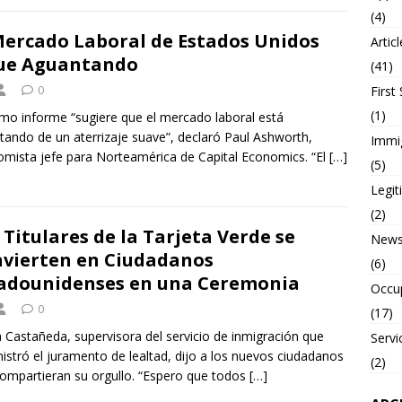
(4)
Mercado Laboral de Estados Unidos
Artic
ue Aguantando
(41)
0
First
(1)
timo informe “sugiere que el mercado laboral está
utando de un aterrizaje suave”, declaró Paul Ashworth,
Immi
mista jefe para Norteamérica de Capital Economics. “El
[…]
(5)
Legi
(2)
 Titulares de la Tarjeta Verde se
New
vierten en Ciudadanos
(6)
adounidenses en una Ceremonia
Occu
0
(17)
 Castañeda, supervisora del servicio de inmigración que
Servi
istró el juramento de lealtad, dijo a los nuevos ciudadanos
(2)
ompartieran su orgullo. “Espero que todos
[…]