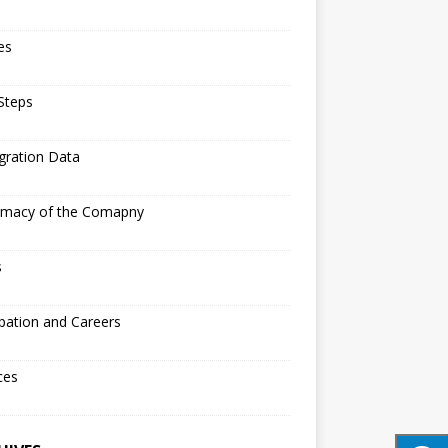
les
 Steps
gration Data
timacy of the Comapny
s
pation and Careers
ces