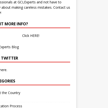
ssionals at GCLExperts and not have to
 about making careless mistakes. Contact us
!
T MORE INFO?
Click HERE!
Experts Blog
 TWITTER
 here.
EGORIES
 the Country
cation Process