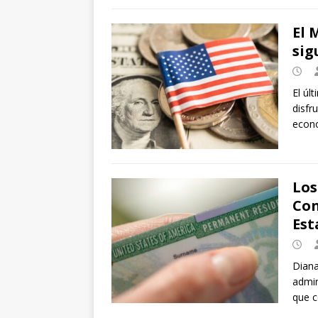
El 
sig
El úl
disfr
econo
Los
Con
Est
Diana
admin
que c