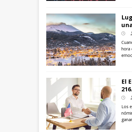
Lug
una
Cuand
hora 
emoc
El 
216
Los e
nómin
ganan