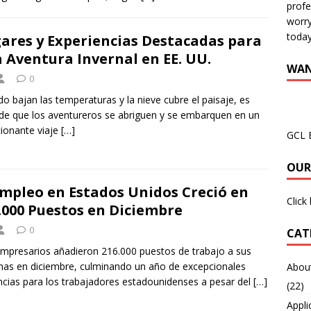
profe
worry
today
ares y Experiencias Destacadas para
 Aventura Invernal en EE. UU.
WAN
0
o bajan las temperaturas y la nieve cubre el paisaje, es
de que los aventureros se abriguen y se embarquen en un
ionante viaje
[…]
GCL 
OUR
Empleo en Estados Unidos Creció en
Click
.000 Puestos en Diciembre
0
CAT
mpresarios añadieron 216.000 puestos de trabajo a sus
as en diciembre, culminando un año de excepcionales
About
cias para los trabajadores estadounidenses a pesar del
[…]
(22)
Appli