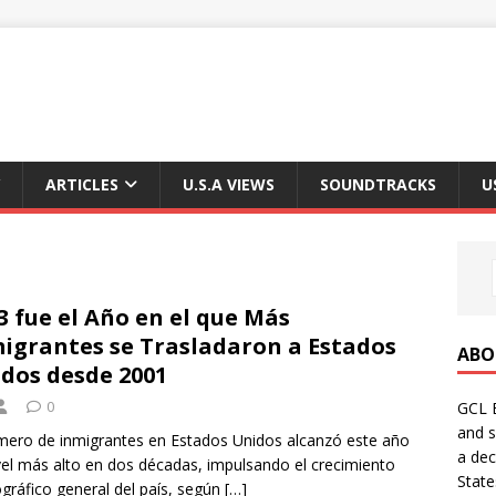
ARTICLES
U.S.A VIEWS
SOUNDTRACKS
U
3 fue el Año en el que Más
igrantes se Trasladaron a Estados
ABO
dos desde 2001
0
GCL E
and s
mero de inmigrantes en Estados Unidos alcanzó este año
a dec
vel más alto en dos décadas, impulsando el crecimiento
State
ráfico general del país, según
[…]